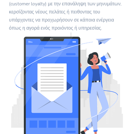
(customer loyalty) με την επανάληψη των μηνυμάτων,
κερσίζοντας νέους πελάτες ή πειθοντας του
υπάρχοντες να προχωρήσουν σε κάποια ενέργεια
όπως η αγορά ενός προιόντος ή υπηρεσίας.